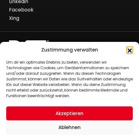
Linkedin
Facebook
Xing
Zustimmung verwalten
Römer Fördertechnik GmbH
Um dir ein optimales Erlebnis zu bieten, verwenden wir
Technologien wie Cookies, um Geräteinformationen zu speichern
Nielandstr. 53
und/oder darauf zuzugreifen. Wenn du diesen Technologien
58300 Wetter/Ruhr
zustimmst, können wir Daten wie das Surfverhalten oder eindeutige
+49 (0)2335 80290
IDs auf dieser Website verarbeiten. Wenn du deine Zustimmung
nicht erteilst oder zurückziehst, können bestimmte Merkmale und
+49 (0)2335 8029-29
Funktionen beeinträchtigt werden.
info@roemer-foerdertechnik.de
Impressum
Akzeptieren
Datenschutzerklärung
Cookie Policy (EU)
Ablehnen