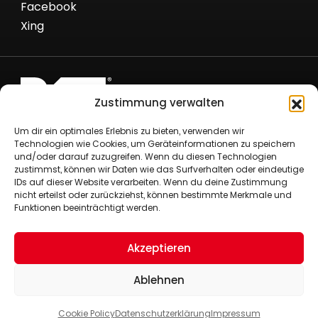
Facebook
Xing
Zustimmung verwalten
Römer Fördertechnik GmbH
Um dir ein optimales Erlebnis zu bieten, verwenden wir
Nielandstr. 53
Technologien wie Cookies, um Geräteinformationen zu speichern
und/oder darauf zuzugreifen. Wenn du diesen Technologien
58300 Wetter/Ruhr
zustimmst, können wir Daten wie das Surfverhalten oder eindeutige
+49 (0)2335 80290
IDs auf dieser Website verarbeiten. Wenn du deine Zustimmung
+49 (0)2335 8029-29
nicht erteilst oder zurückziehst, können bestimmte Merkmale und
Funktionen beeinträchtigt werden.
info@roemer-foerdertechnik.de
Impressum
Datenschutzerklärung
Akzeptieren
Cookie Policy (EU)
Ablehnen
Cookie Policy
Datenschutzerklärung
Impressum