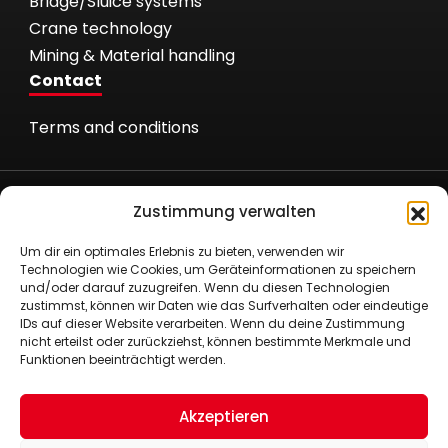
Bridge/Sluice systems
Crane technology
Mining & Material handling
Contact
Terms and conditions
Zustimmung verwalten
Um dir ein optimales Erlebnis zu bieten, verwenden wir
Römer Fördertechnik GmbH
Technologien wie Cookies, um Geräteinformationen zu speichern
und/oder darauf zuzugreifen. Wenn du diesen Technologien
Nielandstr. 53
zustimmst, können wir Daten wie das Surfverhalten oder eindeutige
58300 Wetter/Ruhr
IDs auf dieser Website verarbeiten. Wenn du deine Zustimmung
+49 (0)2335 80290
nicht erteilst oder zurückziehst, können bestimmte Merkmale und
Funktionen beeinträchtigt werden.
+49 (0)2335 8029-29
info@roemer-foerdertechnik.de
Imprint
Akzeptieren
Cookie policy (EU)