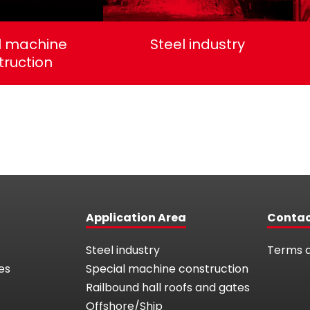
l machine
Steel industry
truction
Application Area
Conta
Steel industry
Terms a
es
Special machine construction
Railbound hall roofs and gates
Offshore/Ship