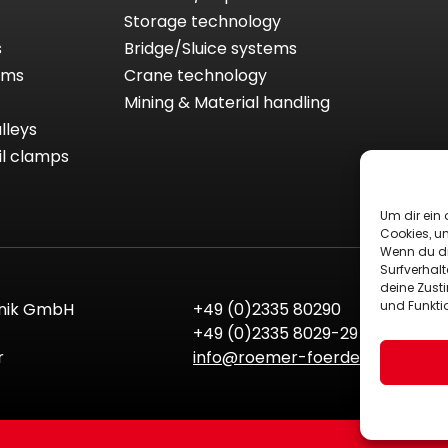
Storage technology
s
Bridge/Sluice systems
tems
Crane technology
Mining & Material handling
lleys
il clamps
Um dir ein 
Cookies, u
Wenn du di
Surfverhalt
deine Zust
und Funkti
nik GmbH
+49 (0)2335 80290
+49 (0)2335 8029-29
r
info@roemer-foerdertechnik.d