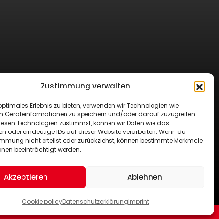
Zustimmung verwalten
optimales Erlebnis zu bieten, verwenden wir Technologien wie
m Geräteinformationen zu speichern und/oder darauf zuzugreifen.
esen Technologien zustimmst, können wir Daten wie das
en oder eindeutige IDs auf dieser Website verarbeiten. Wenn du
immung nicht erteilst oder zurückziehst, können bestimmte Merkmale
onen beeinträchtigt werden.
Imprint
Cookie policy (EU)
e
Akzeptieren
Ablehnen
Cookie policy
Datenschutzerklärung
Imprint