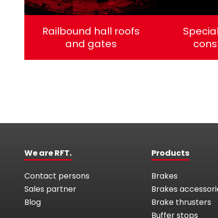
Railbound hall roofs
Specia
and gates
cons
We are RFT.
Products
Contact persons
Brakes
Sales partner
Brakes accessori
Blog
Brake thrusters
Buffer stops