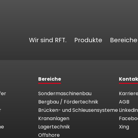
Wir sind RFT.
Produkte
Bereiche
Bereiche
Kontak
fer
Sondermaschinenbau
Karrier
Bergbau / Fördertechnik
AGB
r
Brücken- und Schleusensysteme
Linkedin
Krananlagen
Facebo
me
Lagertechnik
Xing
Offshore