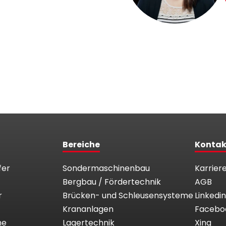
Bereiche
Kontak
fer
Sondermaschinenbau
Karrier
Bergbau / Fördertechnik
AGB
r
Brücken- und Schleusensysteme
Linkedin
Krananlagen
Facebo
me
Lagertechnik
Xing