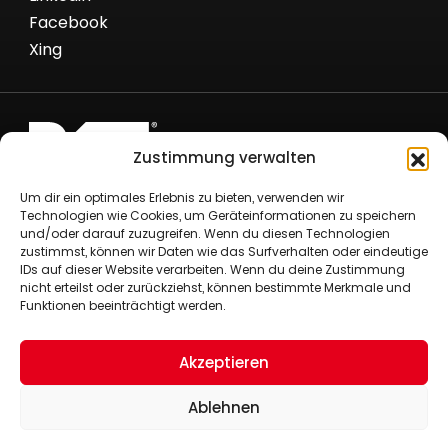
Facebook
Xing
Zustimmung verwalten
Römer Fördertechnik GmbH
Um dir ein optimales Erlebnis zu bieten, verwenden wir
Nielandstr. 53
Technologien wie Cookies, um Geräteinformationen zu speichern
und/oder darauf zuzugreifen. Wenn du diesen Technologien
58300 Wetter/Ruhr
zustimmst, können wir Daten wie das Surfverhalten oder eindeutige
+49 (0)2335 80290
IDs auf dieser Website verarbeiten. Wenn du deine Zustimmung
+49 (0)2335 8029-29
nicht erteilst oder zurückziehst, können bestimmte Merkmale und
Funktionen beeinträchtigt werden.
info@roemer-foerdertechnik.de
Impressum
Datenschutzerklärung
Akzeptieren
Cookie Policy (EU)
Ablehnen