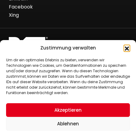
Facebook
Xing
Zustimmung verwalten
Römer Fördertechnik GmbH
Um dir ein optimales Erlebnis zu bieten, verwenden wir
Nielandstr. 53
Technologien wie Cookies, um Geräteinformationen zu speichern
und/oder darauf zuzugreifen. Wenn du diesen Technologien
58300 Wetter/Ruhr
zustimmst, können wir Daten wie das Surfverhalten oder eindeutige
+49 (0)2335 80290
IDs auf dieser Website verarbeiten. Wenn du deine Zustimmung
+49 (0)2335 8029-29
nicht erteilst oder zurückziehst, können bestimmte Merkmale und
Funktionen beeinträchtigt werden.
info@roemer-foerdertechnik.de
Impressum
Datenschutzerklärung
Akzeptieren
Cookie Policy (EU)
Ablehnen